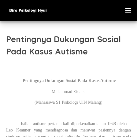
Pentingnya Dukungan Sosial
Pada Kasus Autisme
Pentingnya Dukungan Sosial Pada Kasus Autisme
Muhammad Zidane
(Mahasiswa S1 Psikologi UIN Malang)
Istilah autisme pertama kali diperkenalkan tahun 1948 oleh dr.
Leo Keanner yang mendiagnosa dan merawat pasiennya dengan
sindrom autisme yang di sebut
Infantile Autisme
atau autisme pada