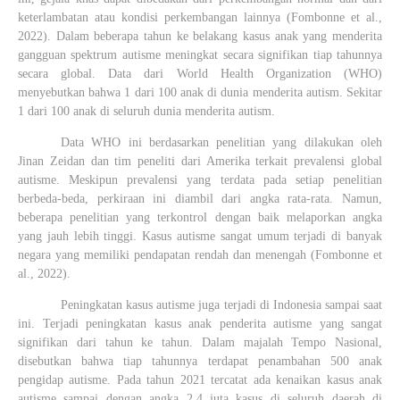
keterlambatan atau kondisi perkembangan lainnya
(Fombonne et al.,
2022)
. Dalam beberapa tahun ke belakang kasus anak yang menderita
gangguan spektrum autisme meningkat secara signifikan tiap tahunnya
secara global.
Data dari World Health Organization (WHO)
menyebutkan bahwa 1 dari 100 anak di dunia menderita autism. Sekitar
1 dari 100 anak di seluruh dunia menderita autism.
Data WHO ini berdasarkan penelitian yang dilakukan oleh
Jinan Zeidan dan tim peneliti dari Amerika terkait prevalensi global
autisme. Meskipun prevalensi yang terdata pada setiap penelitian
berbeda-beda, perkiraan ini diambil dari angka rata-rata. Namun,
beberapa penelitian yang terkontrol dengan baik melaporkan angka
yang jauh lebih tinggi. Kasus autisme sangat umum terjadi di banyak
negara yang memiliki pendapatan rendah dan menengah
(Fombonne et
al., 2022)
.
Peningkatan kasus autisme juga terjadi di Indonesia sampai saat
ini. Terjadi peningkatan kasus anak penderita autisme yang sangat
signifikan dari tahun ke tahun. Dalam majalah Tempo Nasional,
disebutkan bahwa tiap tahunnya terdapat penambahan 500 anak
pengidap autisme. Pada tahun 2021 tercatat ada kenaikan kasus anak
autisme sampai dengan angka 2,4 juta kasus di seluruh daerah di