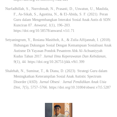
Nurfadhillah, S., Nurrohmah, N., Prasasti, D., Uswatun, U., Maulida,
F., As-Sikah, S., Agustina, N., & El-Abida, S. F. (2021).
Peran
Guru dalam Mengembangkan Interaksi Sosial Anak Autis di SDN
Kunciran 07.
Anwarul
,
1
(1), 196–203.
https://doi.org/10.58578/anwarul.v1i1.71
Setyaningrum, Y., Rosiana Masithoh, A., & Zulia Alfijannah, I. (2018).
Hubungan Dukungan Sosial Dengan Kemampuan Sosialisasi Anak
Autisme Di Yayasan Pondok Pesantren Abk Al-Achsaniyyah
Kudus Tahun 2017.
Jurnal Ilmu Keperawatan Dan Kebidanan
,
9
(1), 44. https://doi.org/10.26751/jikk.v9i1.399
Shalehah, N., Suminar, T., & Diana, D. (2023). Strategi Guru dalam
Meningkatkan Keterampilan Sosial Anak Autistic Spectrum
Disorder (ASD).
Jurnal Obsesi : Jurnal Pendidikan Anak Usia
Dini
,
7
(5), 5757–5766. https://doi.org/10.31004/obsesi.v7i5.5287