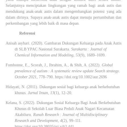
Selanjutnya menciptakan lingkungan yang ramah bagi anak autis dan
mendukung anak-anak autis dalam mengembangkan potensi yang ada
dalam dirinya. Supaya anak-anak autis dapat menuju pertumbuhan dan
perkembangan yang lebih baik di masa depan.
Referensi
Anisah asyhari. (2020). Gambaran Dukungan Keluarga pada Anak Autis
di SLB YPAC Nasional Surakarta.
Surakarta : Journal of
Chemical Information and Modeling
,
53
(9), 1689–1699.
Fombonne, E., Scorah, J., Ibrahim, A., & Shih, A. (2022).
Global
prevalence of autism : A systematic review update Search strategy
.
October 2021
, 778–790. https://doi.org/10.1002/aur.2696
Hidayati, N. (2011). Dukungan sosial bagi keluarga anak berkebutuhan
khusus.
Jurnal Insan
,
13
(1), 12–20.
Kelana, S. (2022). Dukungan Sosial Keluarga Bagi Anak Berkebutuhan
Khusus di Sekolah Luar Biasa Peduli Anak Nagari Kecamatan
Akabiluru.
Ranah Research : Journal of Multidisciplinary
Research and Development
,
4
(2), 99–111.
https://doi.org/10.38035/rrj.v4i2.441