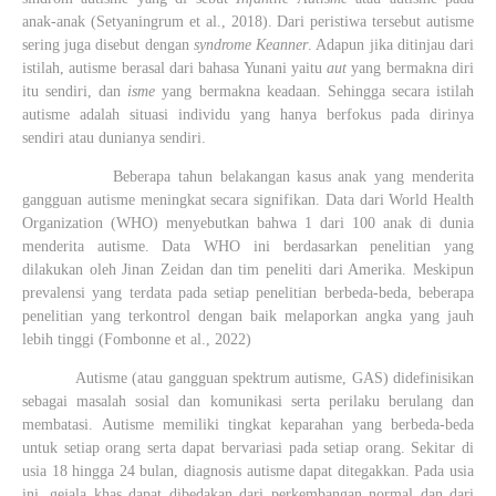
anak-anak (Setyaningrum et al., 2018).
Dari peristiwa tersebut autisme
sering juga disebut dengan
syndrome
Keanner
. Adapun jika ditinjau dari
istilah, autisme berasal dari bahasa Yunani yaitu
aut
yang bermakna diri
itu sendiri, dan
isme
yang bermakna keadaan. Sehingga secara istilah
autisme adalah situasi individu yang hanya berfokus pada dirinya
sendiri atau dunianya sendiri.
Beberapa tahun belakangan kasus anak yang menderita
gangguan autisme meningkat secara signifikan.
Data dari World Health
Organization (WHO) menyebutkan bahwa 1 dari 100 anak di dunia
menderita autisme. Data WHO ini berdasarkan penelitian yang
dilakukan oleh Jinan Zeidan dan tim peneliti dari Amerika. Meskipun
prevalensi yang terdata pada setiap penelitian berbeda-beda, beberapa
penelitian yang terkontrol dengan baik melaporkan angka yang jauh
lebih tinggi (Fombonne et al., 2022)
Autisme (atau gangguan spektrum autisme, GAS) didefinisikan
sebagai masalah sosial dan komunikasi serta perilaku berulang dan
membatasi.
Autisme memiliki tingkat keparahan yang berbeda-beda
untuk setiap orang serta dapat bervariasi pada setiap orang. Sekitar di
usia 18 hingga 24 bulan, diagnosis autisme dapat ditegakkan. Pada usia
ini, gejala khas dapat dibedakan dari perkembangan normal dan dari