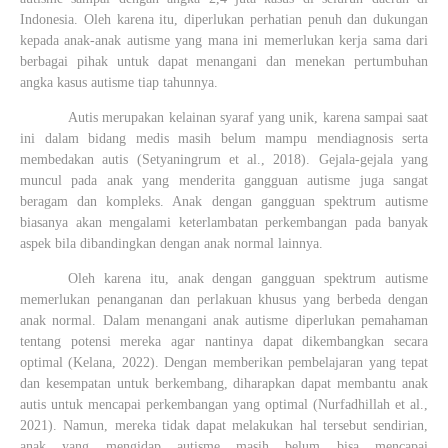
Indonesia. Oleh karena itu, diperlukan perhatian penuh dan dukungan
kepada anak-anak autisme yang mana ini memerlukan kerja sama dari
berbagai pihak untuk dapat menangani dan menekan pertumbuhan
angka kasus autisme tiap tahunnya.
Autis merupakan kelainan syaraf yang unik, karena sampai saat
ini dalam bidang medis masih belum mampu mendiagnosis serta
membedakan autis
(Setyaningrum et al., 2018)
.
Gejala-gejala yang
muncul pada anak yang menderita gangguan autisme juga sangat
beragam dan kompleks. Anak dengan gangguan spektrum autisme
biasanya akan mengalami keterlambatan perkembangan pada banyak
aspek bila dibandingkan dengan anak normal lainnya.
Oleh karena itu, anak dengan gangguan spektrum autisme
memerlukan penanganan dan perlakuan khusus yang berbeda dengan
anak normal. Dalam menangani anak autisme diperlukan pemahaman
tentang potensi mereka agar nantinya dapat dikembangkan secara
optimal
(Kelana, 2022)
. Dengan memberikan pembelajaran yang tepat
dan kesempatan untuk berkembang, diharapkan dapat membantu anak
autis untuk mencapai perkembangan yang optimal
(Nurfadhillah et al.,
2021)
. Namun, mereka tidak dapat melakukan hal tersebut sendirian,
anak yang mengidap autisme masih belum bisa mencapai